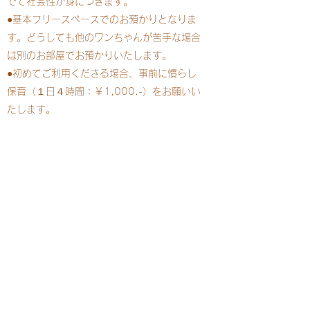
でて社会性が身につきます。
●基本フリースペースでのお預かりとなりま
す。どうしても他のワンちゃんが苦手な場合
は別のお部屋でお預かりいたします。
●初めてご利用くださる場合、事前に慣らし
保育（１日４時間：￥1,000.-）をお願いい
たします。
●月額￥17,800.-（税込）ひと月20日間ま
でお預かりいたします。
● 料金は初回お預かり日に１ヶ月分の料金を
前払いしていただきます。
詳しくはスタッフにお問合せください♪
D
og Salon Poo