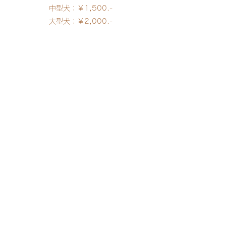
中型犬：￥1,500.-
大型犬：￥2,000.-
D
og Salon Poo
Tel：049-247-9094
Fax：049-293-1088
〒350-1124
埼玉県川越市新宿町6丁目25-15野口ビル1階
Dog Salon PooのInstagram♪毎日更新中♪♪
↓