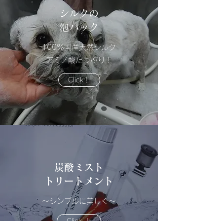
シルクの
泡パック
​100％国産天然シルク
アミノ酸たっぷり！
Click！
​炭酸ミスト
トリートメント
～​シンプルに美しく～