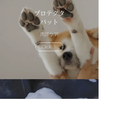
プロテクタ
パット
肉球ケア
Click ！
オプション４点
ビューティフルセット
​とってもお得なコースです♪