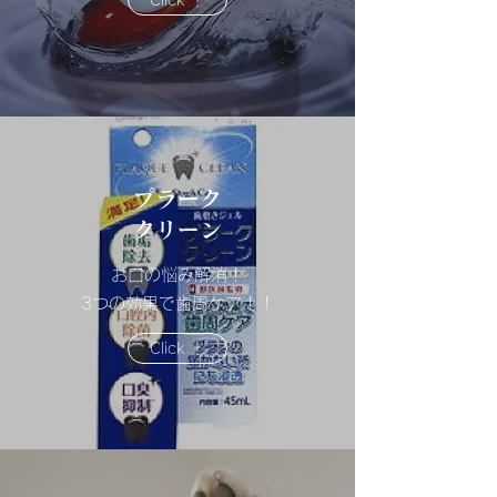
Click ！
​プラーク
クリーン
お口の悩み解消！
3つの効果で歯周ケア！！
Click ！